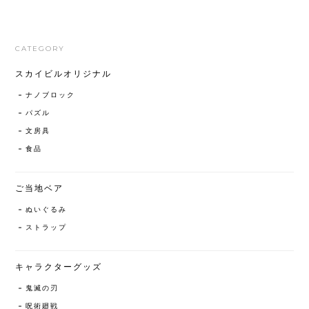
CATEGORY
スカイビルオリジナル
ナノブロック
パズル
文房具
食品
ご当地ベア
ぬいぐるみ
ストラップ
キャラクターグッズ
鬼滅の刃
呪術廻戦