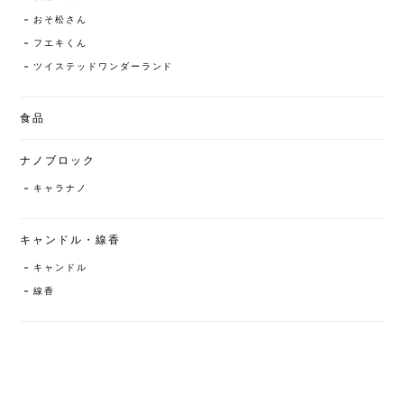
おそ松さん
フエキくん
ツイステッドワンダーランド
食品
ナノブロック
キャラナノ
キャンドル・線香
キャンドル
線香