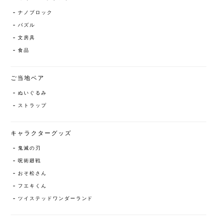
ナノブロック
パズル
文房具
食品
ご当地ベア
ぬいぐるみ
ストラップ
キャラクターグッズ
鬼滅の刃
呪術廻戦
おそ松さん
フエキくん
ツイステッドワンダーランド