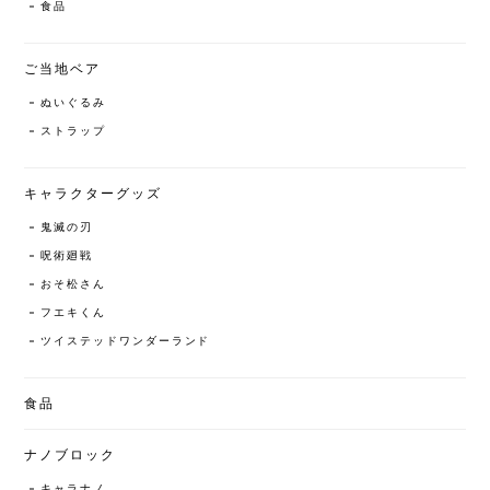
食品
ご当地ベア
ぬいぐるみ
ストラップ
キャラクターグッズ
鬼滅の刃
呪術廻戦
おそ松さん
フエキくん
ツイステッドワンダーランド
食品
ナノブロック
キャラナノ