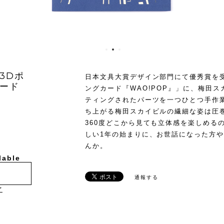
3Dポ
日本文具大賞デザイン部門にて優秀賞を
ード
ングカード『WAO!POP』」に、梅田
ティングされたパーツを一つひとつ手作
ち上がる梅田スカイビルの繊細な姿は圧
360度どこから見ても立体感を楽しめる
しい1年の始まりに、お世話になった方
んか。
lable
通報する
け