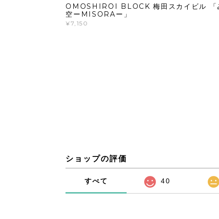
OMOSHIROI BLOCK 梅田スカイビル 「
空ーMISORAー」
¥7,150
ショップの評価
すべて
40