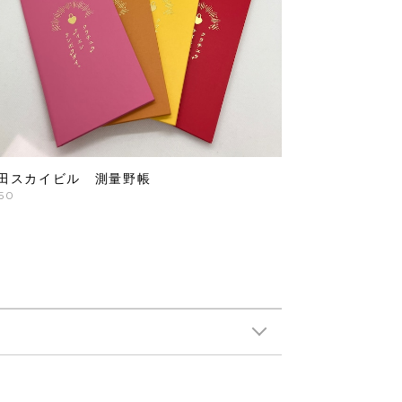
田スカイビル 測量野帳
50