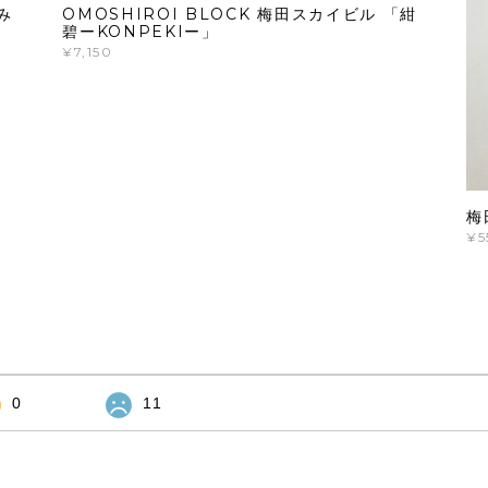
み
OMOSHIROI BLOCK 梅田スカイビル 「紺
碧ーKONPEKIー」
¥7,150
梅
¥5
0
11