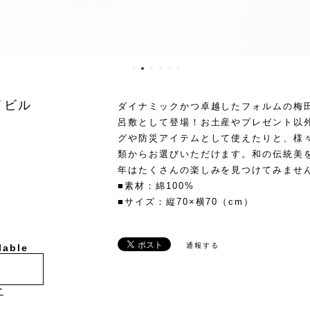
イビル
ダイナミックかつ卓越したフォルムの梅
呂敷として登場！お土産やプレゼント以
グや防災アイテムとして使えたりと、様
類からお選びいただけます。和の伝統美
年はたくさんの楽しみを見つけてみませ
■素材：綿100%
■サイズ：縦70×横70（cm）
通報する
lable
け