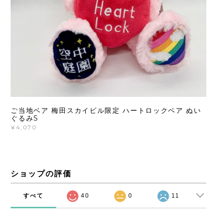
ご当地ベア 梅田スカイビル限定 ハートロックベア ぬい
ぐるみS
¥4,070
ショップの評価
すべて
40
0
11