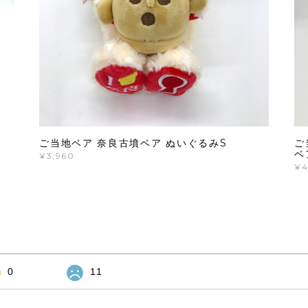
ご当地ベア 奈良古墳ベア ぬいぐるみS
ご
ベ
¥3,960
¥4
0
11