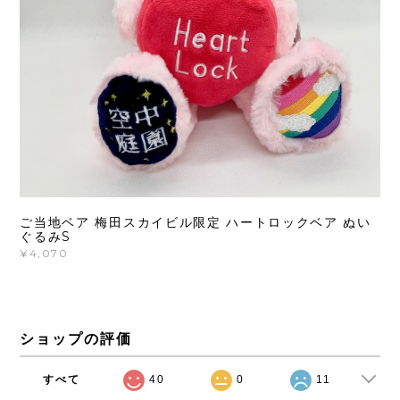
ご当地ベア 梅田スカイビル限定 ハートロックベア ぬい
ぐるみS
¥4,070
ショップの評価
すべて
40
0
11